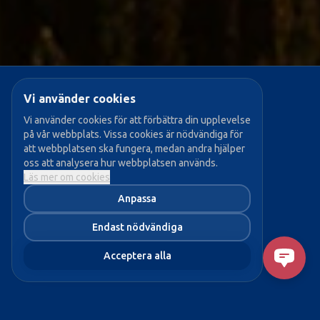
Vi använder cookies
Vi använder cookies för att förbättra din upplevelse
på vår webbplats. Vissa cookies är nödvändiga för
att webbplatsen ska fungera, medan andra hjälper
oss att analysera hur webbplatsen används.
Läs mer om cookies
Anpassa
Endast nödvändiga
Acceptera alla