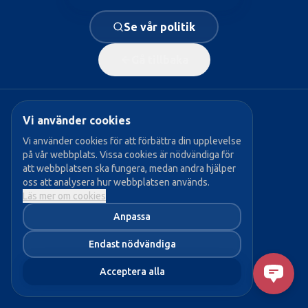
Se vår politik
Gå tillbaka
Vi använder cookies
Populära sidor:
Vi använder cookies för att förbättra din upplevelse
på vår webbplats. Vissa cookies är nödvändiga för
→ Vår politik
att webbplatsen ska fungera, medan andra hjälper
oss att analysera hur webbplatsen används.
→ Våra politiker
Läs mer om cookies
→ Bli medlem
Anpassa
→ Aktuellt
Endast nödvändiga
Acceptera alla